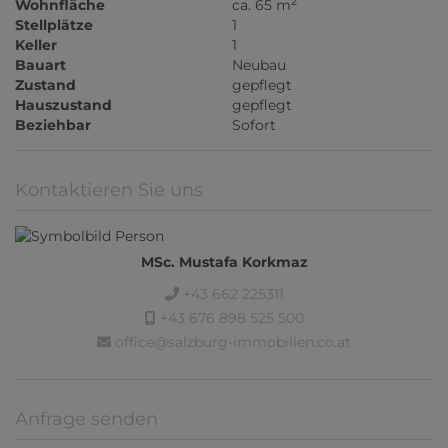
2
Wohnfläche
ca. 65 m
Stellplätze
1
Keller
1
Bauart
Neubau
Zustand
gepflegt
Hauszustand
gepflegt
Beziehbar
Sofort
Kontaktieren Sie uns
MSc. Mustafa Korkmaz
+43 662 225311
+43 676 898 525 500
office@salzburg-immobilien.co.at
Anfrage senden