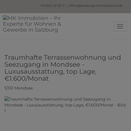
+43
662 22 53 11 |
office@salzburg-immobilien.co.at
Navig
Traumhafte Terrassenwohnung und
Seezugang in Mondsee -
Luxusausstattung, top Lage,
€1.600/Monat
5310 Mondsee