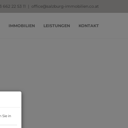
3
662 22 53 11 |
office@salzburg-immobilien.co.at
IMMOBILIEN
LEISTUNGEN
KONTAKT
 Sie in