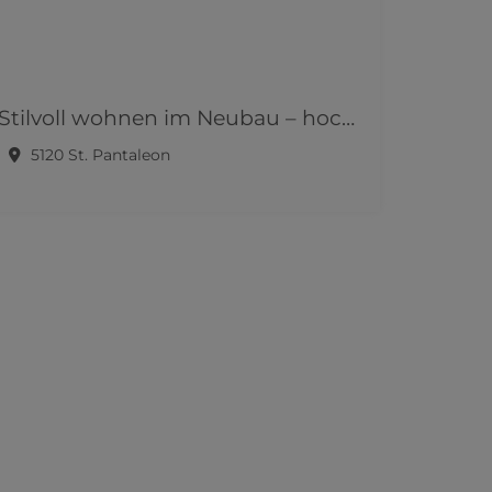
Stilvoll wohnen im Neubau – hochwertige Eigentumswohnungen in attraktiver Lage!
5120 St. Pantaleon