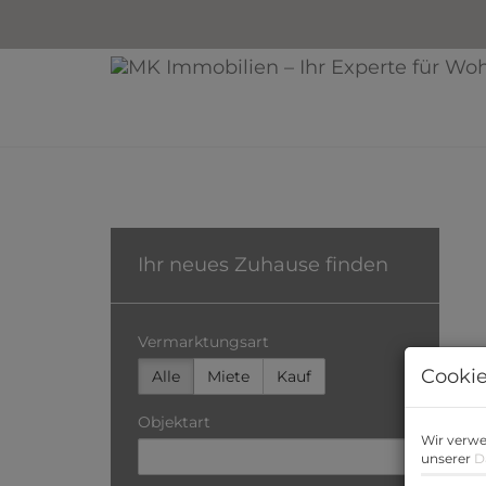
Grundstücke & Neubauten
Baugrundstück in Salzburg mit Bergblick – Ideal für Einfamilie
Ihr neues Zuhause finden
Vermarktungsart
Cookie
Alle
Miete
Kauf
Objektart
Wir verwe
unserer
D