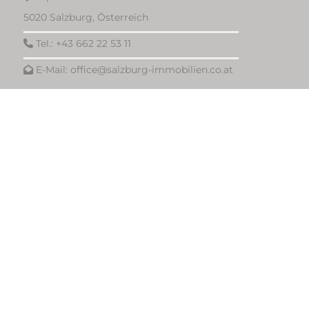
5020 Salzburg, Österreich
Tel.:
+43 662 22 53 11
E-Mail:
office@salzburg-immobilien.co.at