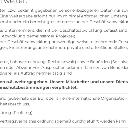
 weiter:
elten bzw. bekannt gegebenen personenbezogenen Daten nur sow
ine Weitergabe erfolgt nur im minimal erforderlichen Umfang 
eruht oder ein berechtigtes Interesse an der Geschäftsabwicklung
 Unternehmens, die mit der Geschäftsabwicklung befasst sind (
r Abwicklung gemeinsamer Projekte);
n der Geschäftsabwicklung notwendigerweise teilnehmende Perso
en, Finanzierungsunternehmen, private und öffentliche Stellen
erater, Lohnverrechnung, Rechtsanwalt) sowie Behörden (Sozialv
chten oder Abwehr von Ansprüchen oder im Rahmen von Behörde
dware) als Auftragnehmer tätig sind.
en o.ä. weitergegeben. Unsere Mitarbeiter und unsere Dien
enschutzbestimmungen verpflichtet.
nd (außerhalb der EU) oder an eine internationale Organisation 
eitsbeschluss.
dung (Profiling).
as Vertragsverhältnis ordnungsgemäß durchgeführt werden kann.