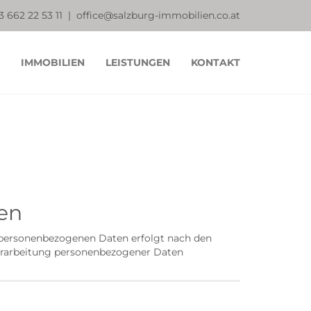
3
662 22 53 11 |
office@salzburg-immobilien.co.at
IMMOBILIEN
LEISTUNGEN
KONTAKT
en
r personenbezogenen Daten erfolgt nach den
Verarbeitung personenbezogener Daten