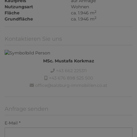
Kaufpreis
auf Anfrage
Nutzungsart
Wohnen
2
Fläche
ca. 1.946 m
2
Grundfläche
ca. 1.946 m
Kontaktieren Sie uns
MSc. Mustafa Korkmaz
+43 662 225311
+43 676 898 525 500
office@salzburg-immobilien.co.at
Anfrage senden
E-Mail