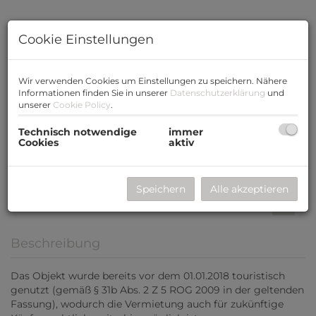
Cookie Einstellungen
Wir verwenden Cookies um Einstellungen zu speichern. Nähere
Informationen finden Sie in unserer
Datenschutzerklärung
und
unserer
Cookie Policy
.
Technisch notwendige
immer
Cookies
aktiv
Speichern
Alle akzeptieren
Beschreibung
Das Objekt wurde bereits vor dem 01.01.2018 touristisch
genutzt (gemäß § 31b Abs. 2 Z 5 ROG 2009 in der geltenden
Fassung), wodurch die Vermietung auch für zukünftige