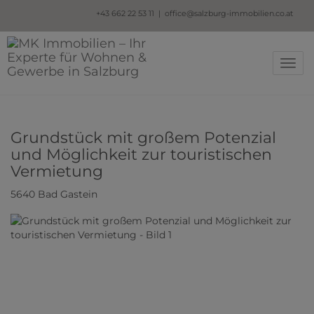
+43
662 22 53 11 |
office@salzburg-immobilien.co.at
Navig
Grundstück mit großem Potenzial
und Möglichkeit zur touristischen
Vermietung
5640 Bad Gastein