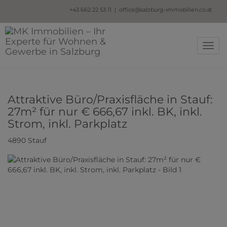
+43
662 22 53 11 |
office@salzburg-immobilien.co.at
Navig
Attraktive Büro/Praxisfläche in Stauf:
27m² für nur € 666,67 inkl. BK, inkl.
Strom, inkl. Parkplatz
4890 Stauf