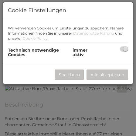
Cookie Einstellungen
Wir verwenden Cookies um Einstellungen zu speichern. Nähere
Informationen finden Sie in unserer
Datenschutzerklärung
und
unserer
Cookie Policy
.
Technisch notwendige
immer
Cookies
aktiv
Speichern
Alle akzeptieren
Beschreibung
Entdecken Sie Ihre neue Büro- oder Praxisfläche in der
charmanten Gemeinde Stauf in Oberösterreich!
Diese attraktive Immobilie bietet Ihnen auf 27 m² einen