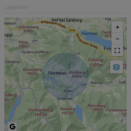
Lageplan
+
−