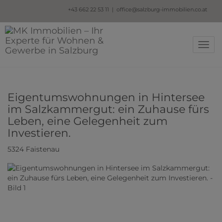
+43
662 22 53 11 |
office@salzburg-immobilien.co.at
Navig
Eigentumswohnungen in Hintersee
im Salzkammergut: ein Zuhause fürs
Leben, eine Gelegenheit zum
Investieren.
5324 Faistenau