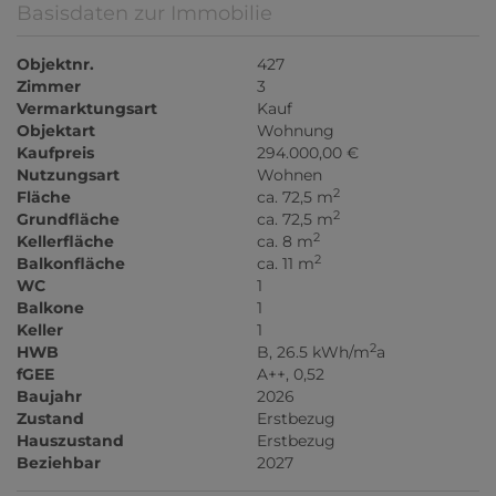
Basisdaten zur Immobilie
Objektnr.
427
Zimmer
3
Vermarktungsart
Kauf
Objektart
Wohnung
Kaufpreis
294.000,00 €
Nutzungsart
Wohnen
2
Fläche
ca. 72,5 m
2
Grundfläche
ca. 72,5 m
2
Kellerfläche
ca. 8 m
2
Balkonfläche
ca. 11 m
WC
1
Balkone
1
Keller
1
2
HWB
B, 26.5 kWh/m
a
fGEE
A++, 0,52
Baujahr
2026
Zustand
Erstbezug
Hauszustand
Erstbezug
Beziehbar
2027