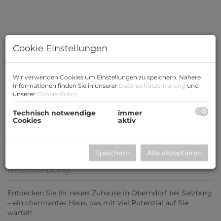
Cookie Einstellungen
Wir verwenden Cookies um Einstellungen zu speichern. Nähere
Informationen finden Sie in unserer
Datenschutzerklärung
und
unserer
Cookie Policy
.
Technisch notwendige
immer
Cookies
aktiv
Speichern
Alle akzeptieren
Beschreibung
Entdecken Sie Ihr neues Zuhause in Oberndorf bei Salzburg
– ein charmantes Haus, das mit viel Potenzial auf Sie
wartet!